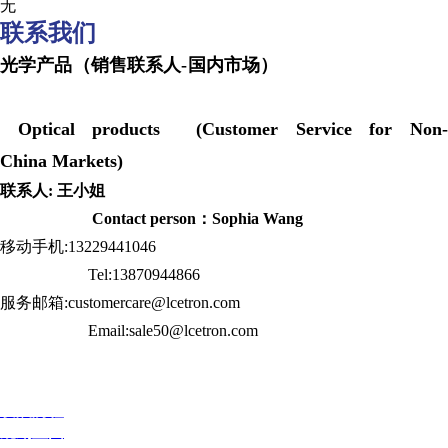
无
联系我们
光学产品（销售联系人-国内市场）
Optical products (Customer Service for Non-
China Markets)
联系人: 王小姐
Contact person：Sophia Wang
移动手机:13229441046
Tel:13870944866
服务邮箱:customercare@lcetron.com
Email:sale50@lcetron.com
发展历程
规划蓝图