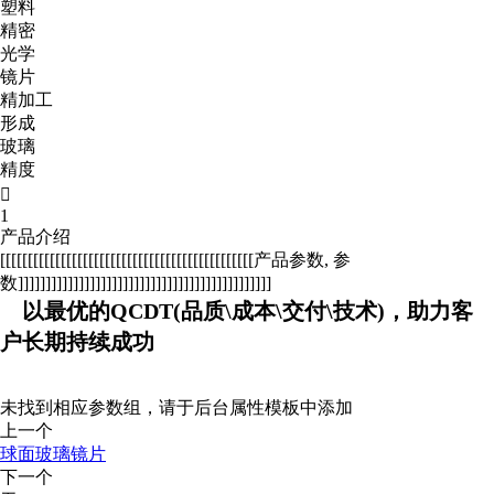
塑料
精密
光学
镜片
精加工
形成
玻璃
精度

1
产品介绍
[[[[[[[[[[[[[[[[[[[[[[[[[[[[[[[[[[[[[[[[[[[[[[产品参数, 参
数]]]]]]]]]]]]]]]]]]]]]]]]]]]]]]]]]]]]]]]]]]]]]]
以最优的QCDT(品质\成本\交付\技术)，助力客
户长期持续成功
未找到相应参数组，请于后台属性模板中添加
上一个
球面玻璃镜片
下一个