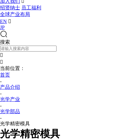
加入我们

招贤纳士
员工福利
全球产业布局
EN

JP
搜索


当前位置：
首页
-
产品介绍
-
光学产业
-
光学部品
-
光学精密模具
光学精密模具