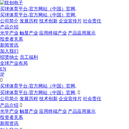
买球体育平台-官方网站（中国）官网,
买球体育平台-官方网站（中国）官网,
公司简介
发展历程
技术创新
企业宣传片
社会责任
产品介绍
光学产业
触显产业
应用终端产业
产品应用展示
投资者关系
新闻资讯
加入我们
招贤纳士
员工福利
全球产业布局
EN
JP

买球体育平台-官方网站（中国）官网,
买球体育平台-官方网站（中国）官网,

公司简介
发展历程
技术创新
企业宣传片
社会责任
产品介绍

光学产业
触显产业
应用终端产业
产品应用展示
投资者关系
新闻资讯