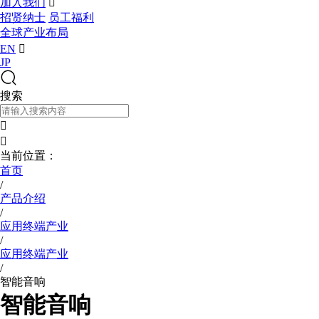
加入我们

招贤纳士
员工福利
全球产业布局
EN

JP
搜索


当前位置：
首页
/
产品介绍
/
应用终端产业
/
应用终端产业
/
智能音响
智能音响