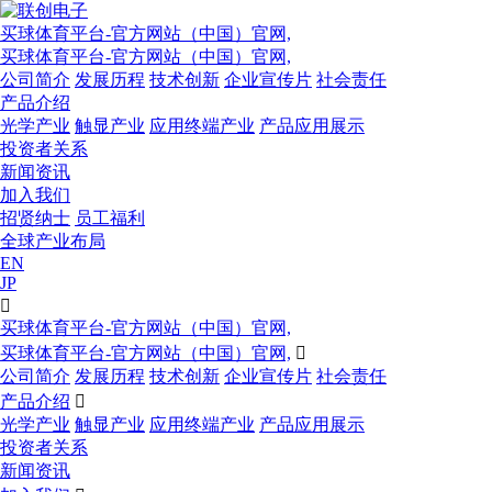
买球体育平台-官方网站（中国）官网,
买球体育平台-官方网站（中国）官网,
公司简介
发展历程
技术创新
企业宣传片
社会责任
产品介绍
光学产业
触显产业
应用终端产业
产品应用展示
投资者关系
新闻资讯
加入我们
招贤纳士
员工福利
全球产业布局
EN
JP

买球体育平台-官方网站（中国）官网,
买球体育平台-官方网站（中国）官网,

公司简介
发展历程
技术创新
企业宣传片
社会责任
产品介绍

光学产业
触显产业
应用终端产业
产品应用展示
投资者关系
新闻资讯